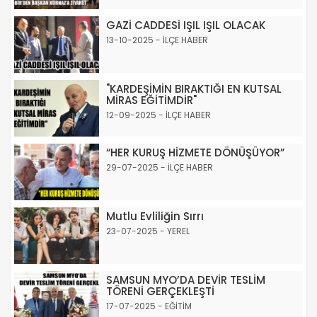
GAZİ CADDESİ IŞIL IŞIL OLACAK
13-10-2025 - İLÇE HABER
"KARDEŞİMİN BIRAKTIĞI EN KUTSAL
MİRAS EĞİTİMDİR"
12-09-2025 - İLÇE HABER
“HER KURUŞ HİZMETE DÖNÜŞÜYOR”
29-07-2025 - İLÇE HABER
Mutlu Evliliğin Sırrı
23-07-2025 - YEREL
SAMSUN MYO’DA DEVİR TESLİM
TÖRENİ GERÇEKLEŞTİ
17-07-2025 - EĞİTİM