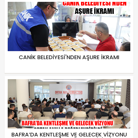
CANİK BELEDİYESİ'NDEN AŞURE İKRAMI
BAFRA’DA KENTLEŞME VE GELECEK VİZYONU