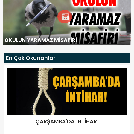
OKULUN YARAMAZ MİSAFİRİ
En Çok Okunanlar
ÇARŞAMBA'DA İNTİHAR!