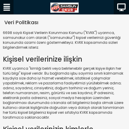
Veri Politikası
6698 sayılı Kişisel Verilerin Korunması Kanunu ("KVKK") uyarınca,
samsunokur.com olarak ("samsunokur") kişisel verilerinizi güvenliği
konusunda azami özeni göstermekteyiz. KVKK kapsamında sizleri
bilgilendirmek isteriz.
Kişisel verilerinize ilişkin
KVKK uyarınca "kimliği belirli veya belirlenebilir gerçek kişiye ilişkin her
türlü bilgi" kişisel veridir. Bu bağlamda işbu sayımla sınırlı kalmamak
kaydıyla size daha iyi hizmet verebilmek, istatiksel çalışmalar
yapabilmek, reklam ve pazarlama faaliyetimizi yürütebilmek adına;
adınız, soyadınız, cinsiyetiniz, doğum tarihiniz ve doğum yeriniz,
telefon numaranızın, resim, görüntü ve ses kaydınız, IP adresiniz,
elektronik posta adresiniz, sosyal medya hesapları üzerinden
bağlanılması durumunda o kanala ait bilgileriniz başta olmak üzere
kullanıcı olarak kişiliğinizle doğrudan veya dolaylı olarak tanımlanan
her türlü kişisel bilgileriniz kişisel veri sıfatıyla KVKK kapsamında
tarafımızca saklanacaktır.