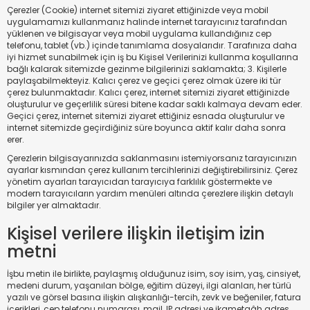
Çerezler (Cookie) internet sitemizi ziyaret ettiğinizde veya mobil
uygulamamızı kullanmanız halinde internet tarayıcınız tarafından
yüklenen ve bilgisayar veya mobil uygulama kullandığınız cep
telefonu, tablet (vb.) içinde tanımlama dosyalarıdır. Tarafınıza daha
iyi hizmet sunabilmek için iş bu Kişisel Verilerinizi kullanma koşullarına
bağlı kalarak sitemizde gezinme bilgilerinizi saklamakta; 3. Kişilerle
paylaşabilmekteyiz. Kalıcı çerez ve geçici çerez olmak üzere iki tür
çerez bulunmaktadır. Kalıcı çerez, internet sitemizi ziyaret ettiğinizde
oluşturulur ve geçerlilik süresi bitene kadar saklı kalmaya devam eder.
Geçici çerez, internet sitemizi ziyaret ettiğiniz esnada oluşturulur ve
internet sitemizde geçirdiğiniz süre boyunca aktif kalır daha sonra
erer.
Çerezlerin bilgisayarınızda saklanmasını istemiyorsanız tarayıcınızın
ayarlar kısmından çerez kullanım tercihlerinizi değiştirebilirsiniz. Çerez
yönetim ayarları tarayıcıdan tarayıcıya farklılık göstermekte ve
modern tarayıcıların yardım menüleri altında çerezlere ilişkin detaylı
bilgiler yer almaktadır.
Kişisel verilere ilişkin iletişim izin
metni
İşbu metin ile birlikte, paylaşmış olduğunuz isim, soy isim, yaş, cinsiyet,
medeni durum, yaşanılan bölge, eğitim düzeyi, ilgi alanları, her türlü
yazılı ve görsel basına ilişkin alışkanlığı-tercih, zevk ve beğeniler, fatura
içerikleri, cep telefonu numarası, mail, IP adresi ve ikametgâh adres