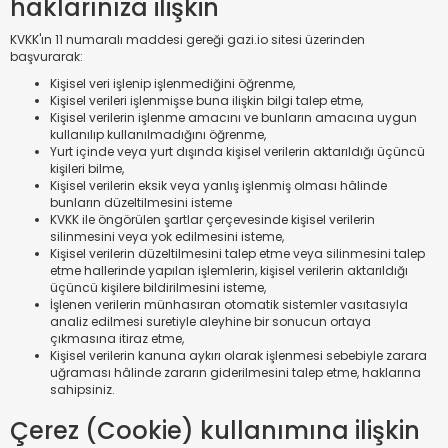
haklarınıza ilişkin
KVKK'ın 11 numaralı maddesi gereği gazi.io sitesi üzerinden
başvurarak:
Kişisel veri işlenip işlenmediğini öğrenme,
Kişisel verileri işlenmişse buna ilişkin bilgi talep etme,
Kişisel verilerin işlenme amacını ve bunların amacına uygun
kullanılıp kullanılmadığını öğrenme,
Yurt içinde veya yurt dışında kişisel verilerin aktarıldığı üçüncü
kişileri bilme,
Kişisel verilerin eksik veya yanlış işlenmiş olması hâlinde
bunların düzeltilmesini isteme
KVKK ile öngörülen şartlar çerçevesinde kişisel verilerin
silinmesini veya yok edilmesini isteme,
Kişisel verilerin düzeltilmesini talep etme veya silinmesini talep
etme hallerinde yapılan işlemlerin, kişisel verilerin aktarıldığı
üçüncü kişilere bildirilmesini isteme,
İşlenen verilerin münhasıran otomatik sistemler vasıtasıyla
analiz edilmesi suretiyle aleyhine bir sonucun ortaya
çıkmasına itiraz etme,
Kişisel verilerin kanuna aykırı olarak işlenmesi sebebiyle zarara
uğraması hâlinde zararın giderilmesini talep etme, haklarına
sahipsiniz.
Çerez (Cookie) kullanımına ilişkin