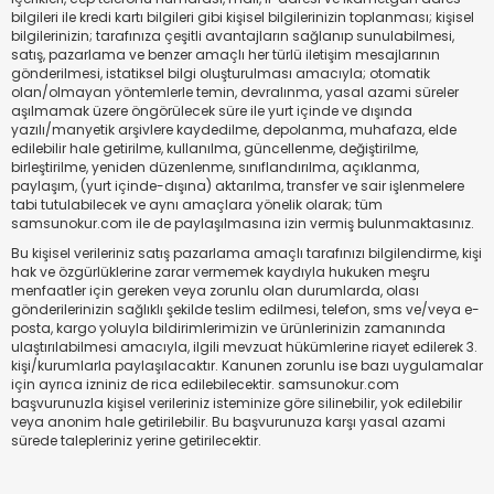
bilgileri ile kredi kartı bilgileri gibi kişisel bilgilerinizin toplanması; kişisel
bilgilerinizin; tarafınıza çeşitli avantajların sağlanıp sunulabilmesi,
satış, pazarlama ve benzer amaçlı her türlü iletişim mesajlarının
gönderilmesi, istatiksel bilgi oluşturulması amacıyla; otomatik
olan/olmayan yöntemlerle temin, devralınma, yasal azami süreler
aşılmamak üzere öngörülecek süre ile yurt içinde ve dışında
yazılı/manyetik arşivlere kaydedilme, depolanma, muhafaza, elde
edilebilir hale getirilme, kullanılma, güncellenme, değiştirilme,
birleştirilme, yeniden düzenlenme, sınıflandırılma, açıklanma,
paylaşım, (yurt içinde-dışına) aktarılma, transfer ve sair işlenmelere
tabi tutulabilecek ve aynı amaçlara yönelik olarak; tüm
samsunokur.com ile de paylaşılmasına izin vermiş bulunmaktasınız.
Bu kişisel verileriniz satış pazarlama amaçlı tarafınızı bilgilendirme, kişi
hak ve özgürlüklerine zarar vermemek kaydıyla hukuken meşru
menfaatler için gereken veya zorunlu olan durumlarda, olası
gönderilerinizin sağlıklı şekilde teslim edilmesi, telefon, sms ve/veya e-
posta, kargo yoluyla bildirimlerimizin ve ürünlerinizin zamanında
ulaştırılabilmesi amacıyla, ilgili mevzuat hükümlerine riayet edilerek 3.
kişi/kurumlarla paylaşılacaktır. Kanunen zorunlu ise bazı uygulamalar
için ayrıca izniniz de rica edilebilecektir. samsunokur.com
başvurunuzla kişisel verileriniz isteminize göre silinebilir, yok edilebilir
veya anonim hale getirilebilir. Bu başvurunuza karşı yasal azami
sürede talepleriniz yerine getirilecektir.