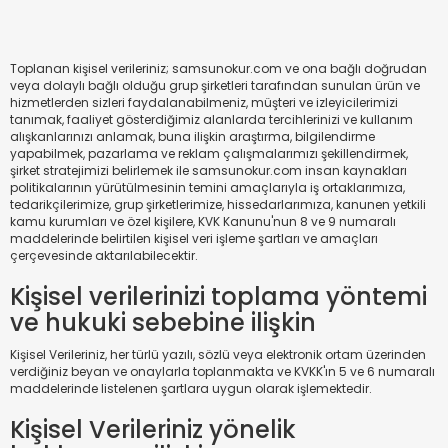
Toplanan kişisel verileriniz; samsunokur.com ve ona bağlı doğrudan
veya dolaylı bağlı olduğu grup şirketleri tarafından sunulan ürün ve
hizmetlerden sizleri faydalanabilmeniz, müşteri ve izleyicilerimizi
tanımak, faaliyet gösterdiğimiz alanlarda tercihlerinizi ve kullanım
alışkanlarınızı anlamak, buna ilişkin araştırma, bilgilendirme
yapabilmek, pazarlama ve reklam çalışmalarımızı şekillendirmek,
şirket stratejimizi belirlemek ile samsunokur.com insan kaynakları
politikalarının yürütülmesinin temini amaçlarıyla iş ortaklarımıza,
tedarikçilerimize, grup şirketlerimize, hissedarlarımıza, kanunen yetkili
kamu kurumları ve özel kişilere, KVK Kanunu'nun 8 ve 9 numaralı
maddelerinde belirtilen kişisel veri işleme şartları ve amaçları
çerçevesinde aktarılabilecektir.
Kişisel verilerinizi toplama yöntemi
ve hukuki sebebine ilişkin
Kişisel Verileriniz, her türlü yazılı, sözlü veya elektronik ortam üzerinden
verdiğiniz beyan ve onaylarla toplanmakta ve KVKK'ın 5 ve 6 numaralı
maddelerinde listelenen şartlara uygun olarak işlemektedir.
Kişisel Verileriniz yönelik