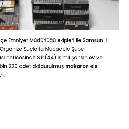
İlçe Emniyet Müdürlüğü ekipleri ile Samsun İl
 Organize Suçlarla Mücadele Şube
ı neticesinde S.P.(44) isimli şahsın
ev
ve
 bin 220 adet doldurulmuş
makaron
ele
ı.