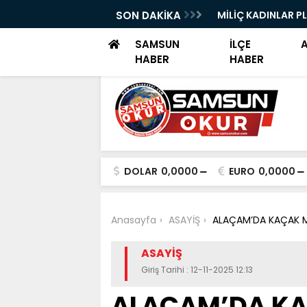
üyüklerimiz Göz Bebeğimizdir’
SON DAKİKA
MİLİÇ KADINLAR P
SAMSUN
İLÇE
HABER
HABER
DOLAR
0,0000
EURO
0,0000
Anasayfa
ASAYİŞ
ALAÇAM’DA KAÇAK 
ASAYİŞ
Giriş Tarihi : 12-11-2025 12:13
ALAÇAM’DA K