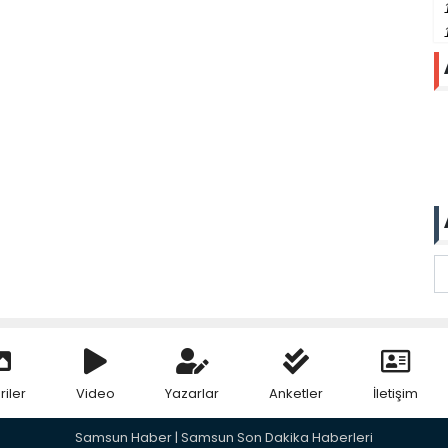
riler
Video
Yazarlar
Anketler
İletişim
Samsun Haber | Samsun Son Dakika Haberleri