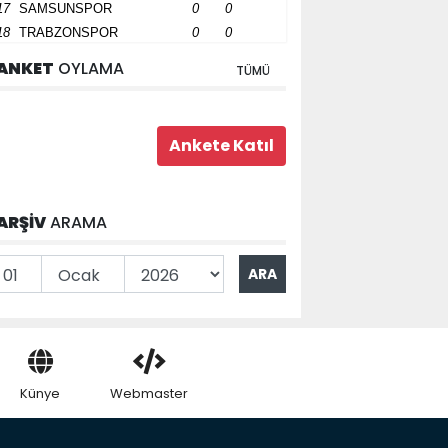
17
SAMSUNSPOR
0
0
18
TRABZONSPOR
0
0
ANKET
OYLAMA
TÜMÜ
ARŞİV
ARAMA
Künye
Webmaster