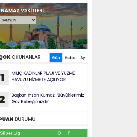
NAMAZ
VAKİTLERİ
ÇOK
OKUNANLAR
Gün
Hafta
Ay
MİLİÇ KADINLAR PLAJI VE YÜZME
1
HAVUZU HİZMETE AÇILIYOR
Başkan İhsan Kurnaz: ‘Büyüklerimiz
2
Göz Bebeğimizdir’
PUAN
DURUMU
Süper Lig
O
P