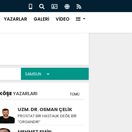
N EMEĞİ YİNE YOK SAYILDI!"
BÜYÜ
YAZARLAR
GALERİ
VİDEO
KÖŞE
YAZARLARI
TÜMÜ
UZM. DR. OSMAN ÇELİK
PROSTAT BİR HASTALIK DEĞİL BİR
“ORGANDIR”
MEHMET EMİN