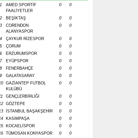
1
AMED SPORTİF
0
0
FAALİYETLER
2
BEŞİKTAŞ
0
0
3
CORENDON
0
0
ALANYASPOR
4
ÇAYKUR RİZESPOR
0
0
5
ÇORUM
0
0
6
ERZURUMSPOR
0
0
7
EYÜPSPOR
0
0
8
FENERBAHÇE
0
0
9
GALATASARAY
0
0
10
GAZİANTEP FUTBOL
0
0
KULÜBÜ
11
GENÇLERBİRLİĞİ
0
0
12
GÖZTEPE
0
0
13
İSTANBUL BAŞAKŞEHİR
0
0
14
KASIMPAŞA
0
0
15
KOCAELİSPOR
0
0
16
TÜMOSAN KONYASPOR
0
0