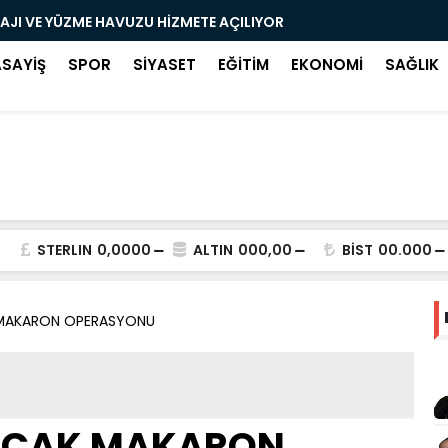
LAJI VE YÜZME HAVUZU HİZMETE AÇILIYOR
"ÇİFTÇİMİZİ
ASAYİŞ
SPOR
SİYASET
EĞİTİM
EKONOMİ
SAĞLIK
STERLIN
0,0000
ALTIN
000,00
BİST
00.000
MAKARON OPERASYONU
AÇAK MAKARON