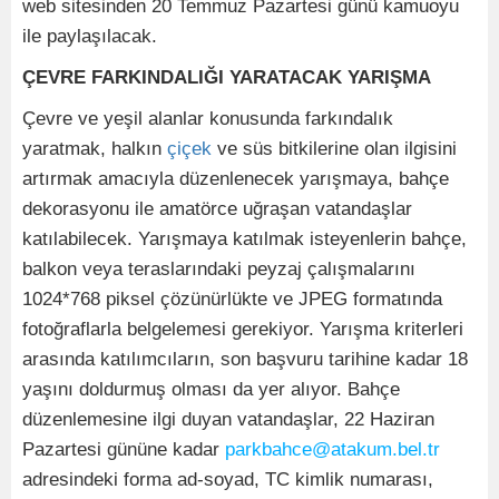
web sitesinden 20 Temmuz Pazartesi günü kamuoyu 
ile paylaşılacak.
ÇEVRE FARKINDALIĞI YARATACAK YARIŞMA
Çevre ve yeşil alanlar konusunda farkındalık 
yaratmak, halkın 
çiçek
 ve süs bitkilerine olan ilgisini 
artırmak amacıyla düzenlenecek yarışmaya, bahçe 
dekorasyonu ile amatörce uğraşan vatandaşlar 
katılabilecek. Yarışmaya katılmak isteyenlerin bahçe, 
balkon veya teraslarındaki peyzaj çalışmalarını 
1024*768 piksel çözünürlükte ve JPEG formatında 
fotoğraflarla belgelemesi gerekiyor. Yarışma kriterleri 
arasında katılımcıların, son başvuru tarihine kadar 18 
yaşını doldurmuş olması da yer alıyor. Bahçe 
düzenlemesine ilgi duyan vatandaşlar, 22 Haziran 
Pazartesi gününe kadar 
parkbahce@atakum.bel.tr
adresindeki forma ad-soyad, TC kimlik numarası, 