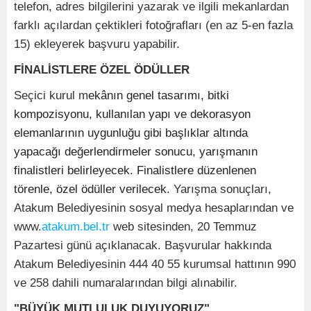
telefon, adres bilgilerini yazarak ve ilgili mekanlardan 
farklı açılardan çektikleri fotoğrafları (en az 5-en fazla 
15) ekleyerek başvuru yapabilir. 
FİNALİSTLERE ÖZEL ÖDÜLLER
Seçici kurul m
ekânın 
genel tasarımı, bitki 
kompozisyonu, kullanılan yapı ve dekorasyon 
elemanlarının uygunluğu gibi başlıklar altında 
yapacağı değerlendirmeler sonucu, yarışmanın 
finalistleri belirleyecek. Finalistlere düzenlenen 
törenle, özel ödüller verilecek. 
Yarışma sonuçları, 
Atakum Belediyesinin sosyal medya hesaplarından ve 
www.
atakum.bel.tr
 web sitesinden, 20 Temmuz 
Pazartesi günü açıklanacak. Başvurular hakkında 
Atakum Belediyesinin 444 40 55 kurumsal hattının 990 
ve 258 dahili numaralarından bilgi alınabilir.
"BÜYÜK MUTLULUK DUYUYORUZ"