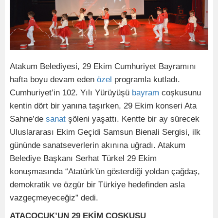
Atakum Belediyesi, 29 Ekim Cumhuriyet Bayramını
hafta boyu devam eden
özel
programla kutladı.
Cumhuriyet’in 102. Yılı Yürüyüşü
bayram
coşkusunu
kentin dört bir yanına taşırken, 29 Ekim konseri Ata
Sahne’de
sanat
şöleni yaşattı. Kentte bir ay sürecek
Uluslararası Ekim Geçidi Samsun Bienali Sergisi, ilk
gününde sanatseverlerin akınına uğradı. Atakum
Belediye Başkanı Serhat Türkel 29 Ekim
konuşmasında “Atatürk'ün gösterdiği yoldan çağdaş,
demokratik ve özgür bir Türkiye hedefinden asla
vazgeçmeyeceğiz” dedi.
ATAÇOCUK’UN 29 EKİM COŞKUSU