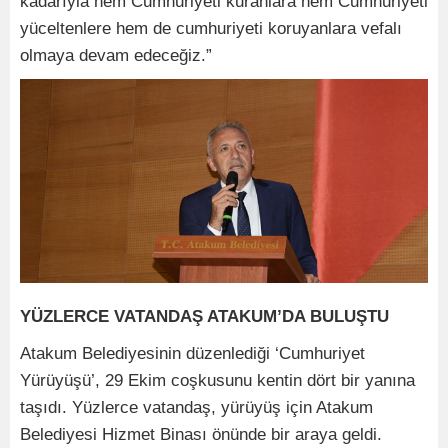
kadarıyla hem Cumhuriyeti kuranlara hem Cumhuriyeti
yüceltenlere hem de cumhuriyeti koruyanlara vefalı
olmaya devam edeceğiz.”
YÜZLERCE VATANDAŞ ATAKUM’DA BULUŞTU
Atakum Belediyesinin düzenlediği ‘Cumhuriyet
Yürüyüşü’, 29 Ekim coşkusunu kentin dört bir yanına
taşıdı. Yüzlerce vatandaş, yürüyüş için Atakum
Belediyesi Hizmet Binası önünde bir araya geldi.