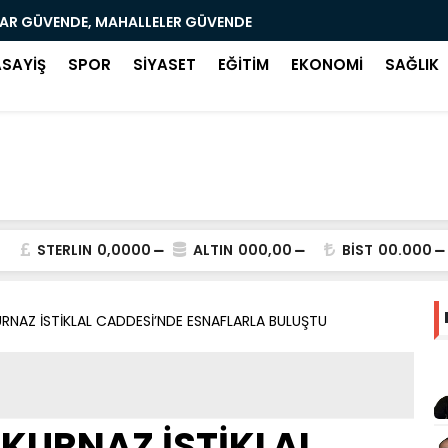
LAR GÜVENDE, MAHALLELER GÜVENDE
SAMSUN’DA
ASAYİŞ
SPOR
SİYASET
EĞİTİM
EKONOMİ
SAĞLIK
STERLIN
0,0000
ALTIN
000,00
BİST
00.000
RNAZ İSTİKLAL CADDESİ’NDE ESNAFLARLA BULUŞTU
KURNAZ İSTİKLAL