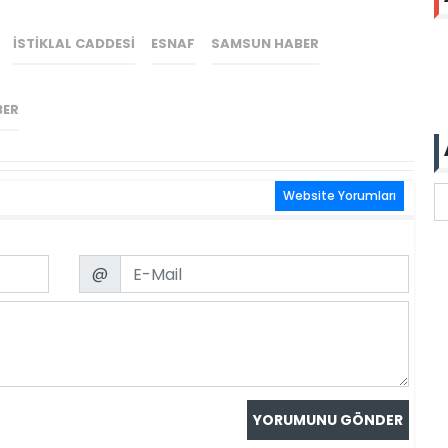
ISTIKLAL CADDESI
ESNAF
SAMSUN HABER
BER
Website Yorumları
Email
@