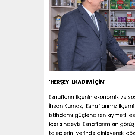
‘HERŞEY İLKADIM İÇİN’
Esnafların ilçenin ekonomik ve s
İhsan Kurnaz, “Esnaflarımız ilçem
istihdamı güçlendiren kıymetli es
içerisindeyiz. Esnaflarımızın görüş 
taleplerini yerinde dinleyerek, çö