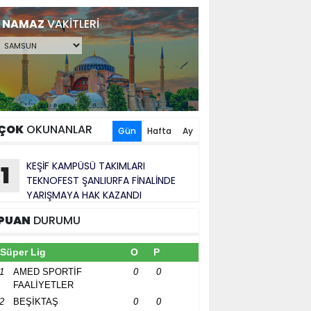
NAMAZ
VAKİTLERİ
ÇOK
OKUNANLAR
Gün
Hafta
Ay
KEŞİF KAMPÜSÜ TAKIMLARI
1
TEKNOFEST ŞANLIURFA FİNALİNDE
YARIŞMAYA HAK KAZANDI
PUAN
DURUMU
Süper Lig
O
P
1
AMED SPORTİF
0
0
FAALİYETLER
2
BEŞİKTAŞ
0
0