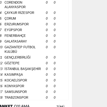
3
CORENDON
0
0
ALANYASPOR
4
ÇAYKUR RİZESPOR
0
0
5
ÇORUM
0
0
6
ERZURUMSPOR
0
0
7
EYÜPSPOR
0
0
8
FENERBAHÇE
0
0
9
GALATASARAY
0
0
10
GAZİANTEP FUTBOL
0
0
KULÜBÜ
11
GENÇLERBİRLİĞİ
0
0
12
GÖZTEPE
0
0
13
İSTANBUL BAŞAKŞEHİR
0
0
14
KASIMPAŞA
0
0
15
KOCAELİSPOR
0
0
16
KONYASPOR
0
0
17
SAMSUNSPOR
0
0
18
TRABZONSPOR
0
0
ANKET
OYLAMA
TÜMÜ