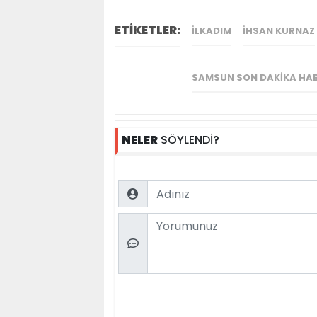
ETİKETLER:
ILKADIM
IHSAN KURNAZ
SAMSUN SON DAKIKA HA
NELER
SÖYLENDİ?
Name
Comment