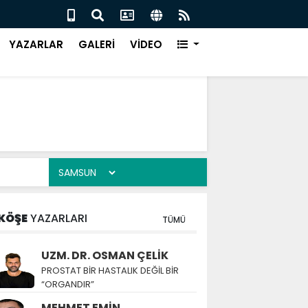
 ‘BU KAMPTA HAYAT VAR’
SALI
YAZARLAR
GALERİ
VİDEO
KÖŞE
YAZARLARI
TÜMÜ
UZM. DR. OSMAN ÇELİK
PROSTAT BİR HASTALIK DEĞİL BİR
“ORGANDIR”
MEHMET EMİN