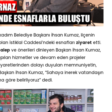
lkadım Belediye Başkanı İhsan Kurnaz, ilçenin
olan İstiklal Caddesi’ndeki esnafları
ziyaret
etti.
talep
ve önerileri dinleyen Başkan İhsan Kurnaz,
yapılan hizmetler ve devam eden projeler
 ziyaretlerinden dolayı duyulan memnuniyetin,
en Başkan İhsan Kurnaz, “Sahaya inerek vatandaşın
a göre belirliyoruz” dedi.