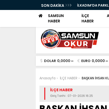
I TEKNOFEST ŞANLIURFA FİNALİNDE
SON DAKİKA
İLKADIM’DA PARK
I
SAMSUN
İLÇE
HABER
HABER
DOLAR
0,0000
EURO
0,0000
Anasayfa
İLÇE HABER
BAŞKAN İHSAN KU
İLÇE HABER
Giriş Tarihi : 07-01-2026 16:25
BAŞKAN İHSAN 