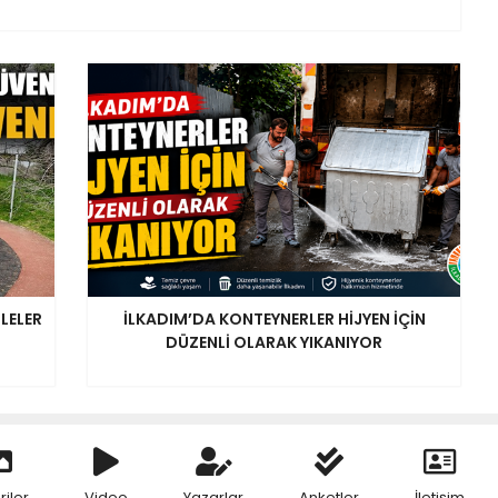
LELER
İLKADIM’DA KONTEYNERLER HİJYEN İÇİN
DÜZENLİ OLARAK YIKANIYOR
riler
Video
Yazarlar
Anketler
İletişim