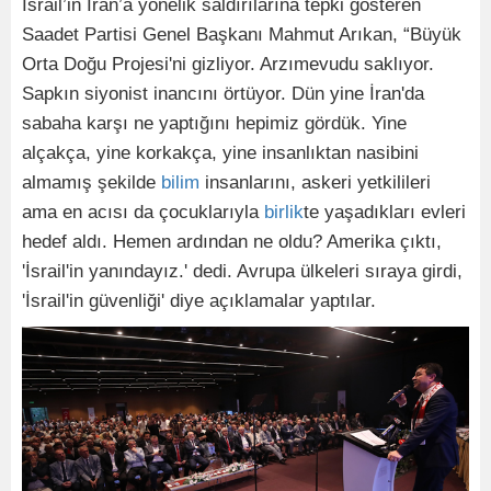
İsrail’in İran’a yönelik saldırılarına tepki gösteren
Saadet Partisi Genel Başkanı Mahmut Arıkan, “
Büyük
Orta Doğu Projesi'ni gizliyor. Arzımevudu saklıyor.
Sapkın siyonist inancını örtüyor. Dün yine İran'da
sabaha karşı ne yaptığını hepimiz gördük. Yine
alçakça, yine korkakça, yine insanlıktan nasibini
almamış şekilde
bilim
insanlarını, askeri yetkilileri
ama en acısı da çocuklarıyla
birlik
te yaşadıkları evleri
hedef aldı. Hemen ardından ne oldu? Amerika çıktı,
'İsrail'in yanındayız.' dedi. Avrupa ülkeleri sıraya girdi,
'İsrail'in güvenliği' diye açıklamalar yaptılar.