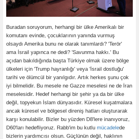
Buradan soruyorum, herhangi bir ülke Amerikalı bir
komutanı evinde, çocuklarının yanında vurmuş
olsaydı Amerika bunu ne olarak tanımlardı? 'Terör'
ama İsrail yapınca ne dedi? 'Savunma hakkı.' Bu
açıdan bakıldığında başta Türkiye olmak üzere bölge
ülkeleri için 'Trump hayranlığı' veya 'İsrail dostluğu'
tarihi ve ölümcül bir yanılgıdır.
Artık herkes şunu çok
iyi bilmelidir. Bu mesele ne Gazze meselesi ne de İran
meselesidir. Hedef herhangi bir şehir ya da bir ülke
değil, topyekun İslam dünyasıdır. Küresel kuşatmalara
ancak küresel ve bölgesel direniş hatları oluşturarak
karşı konulabilir. Bizler bu yüzden D8'lere inanıyoruz,
D60'ları hedefliyoruz. Rabb'im bu kutlu
mücadele
de
bizlerin yardımcısı olsun. Güçlünün değil, haklının