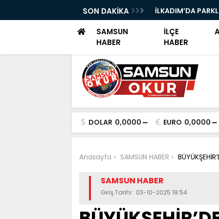
I TEKNOFEST ŞANLIURFA FİNALİNDE
SON DAKİKA
İLKADIM’DA PARK
I
SAMSUN
İLÇE
HABER
HABER
DOLAR
0,0000
EURO
0,0000
Anasayfa
SAMSUN HABER
BÜYÜKŞEHİR’
SAMSUN HABER
Giriş Tarihi : 03-10-2025 18:54
BÜYÜKŞEHİR’D