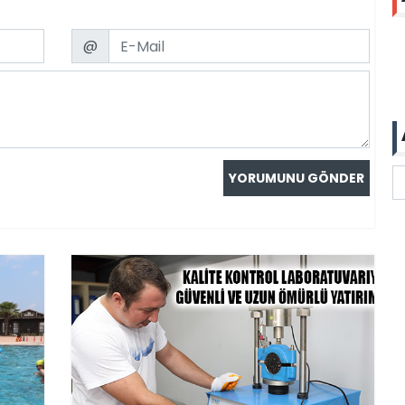
Email
@