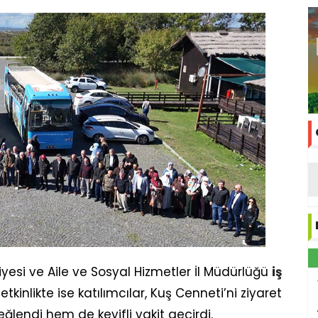
iyesi ve Aile ve Sosyal Hizmetler İl Müdürlüğü
iş
 etkinlikte ise katılımcılar, Kuş Cenneti’ni ziyaret
ğlendi hem de keyifli vakit geçirdi.