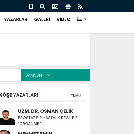
 ‘BU KAMPTA HAYAT VAR’
SALI
YAZARLAR
GALERİ
VİDEO
KÖŞE
YAZARLARI
TÜMÜ
UZM. DR. OSMAN ÇELİK
PROSTAT BİR HASTALIK DEĞİL BİR
“ORGANDIR”
MEHMET EMİN