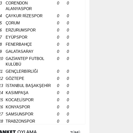
3
CORENDON
0
0
ALANYASPOR
4
ÇAYKUR RİZESPOR
0
0
5
ÇORUM
0
0
6
ERZURUMSPOR
0
0
7
EYÜPSPOR
0
0
8
FENERBAHÇE
0
0
9
GALATASARAY
0
0
10
GAZİANTEP FUTBOL
0
0
KULÜBÜ
11
GENÇLERBİRLİĞİ
0
0
12
GÖZTEPE
0
0
13
İSTANBUL BAŞAKŞEHİR
0
0
14
KASIMPAŞA
0
0
15
KOCAELİSPOR
0
0
16
KONYASPOR
0
0
17
SAMSUNSPOR
0
0
18
TRABZONSPOR
0
0
ANKET
OYLAMA
TÜMÜ