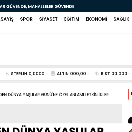
LAR GÜVENDE, MAHALLELER GÜVENDE
SAMSUN’DA
ASAYİŞ
SPOR
SİYASET
EĞİTİM
EKONOMİ
SAĞLIK
STERLIN
0,0000
ALTIN
000,00
BİST
00.000
DEN DÜNYA YAŞLILAR GÜNÜ'NE ÖZEL ANLAMLI ETKİNLİKLER
EN DÜNYA YAŞLILAR