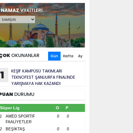
NAMAZ
VAKİTLERİ
ÇOK
OKUNANLAR
Gün
Hafta
Ay
KEŞİF KAMPÜSÜ TAKIMLARI
1
TEKNOFEST ŞANLIURFA FİNALİNDE
YARIŞMAYA HAK KAZANDI
PUAN
DURUMU
Süper Lig
O
P
1
AMED SPORTİF
0
0
FAALİYETLER
2
BEŞİKTAŞ
0
0