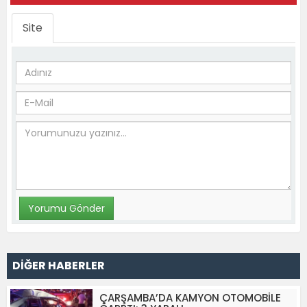
Site
DİĞER HABERLER
ÇARŞAMBA’DA KAMYON OTOMOBİLE