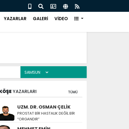
ÜR EVİ, ÇARŞAMBA’DA KURULUYOR
Canik
YAZARLAR
GALERİ
VİDEO
KÖŞE
YAZARLARI
TÜMÜ
UZM. DR. OSMAN ÇELİK
PROSTAT BİR HASTALIK DEĞİL BİR
“ORGANDIR”
MEHMET EMİN