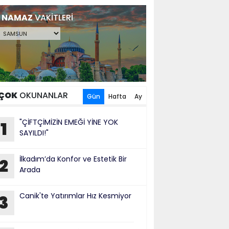
NAMAZ
VAKİTLERİ
ÇOK
OKUNANLAR
Gün
Hafta
Ay
"ÇİFTÇİMİZİN EMEĞİ YİNE YOK
1
SAYILDI!"
İlkadım’da Konfor ve Estetik Bir
2
Arada
Canik'te Yatırımlar Hız Kesmiyor
3