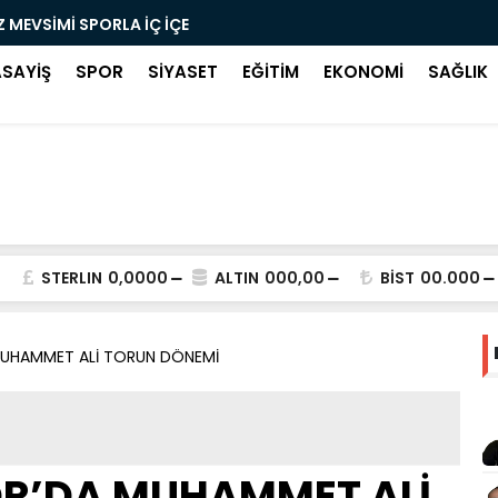
Z MEVSİMİ SPORLA İÇ İÇE
KUZEY KÜLT
ASAYİŞ
SPOR
SİYASET
EĞİTİM
EKONOMİ
SAĞLIK
STERLIN
0,0000
ALTIN
000,00
BİST
00.000
UHAMMET ALİ TORUN DÖNEMİ
R’DA MUHAMMET ALİ