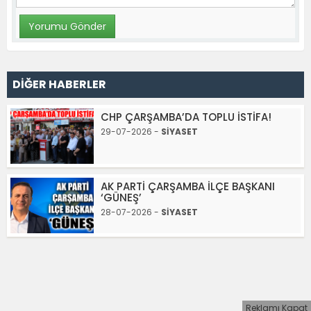
DİĞER HABERLER
CHP ÇARŞAMBA’DA TOPLU İSTİFA!
29-07-2026 -
SİYASET
AK PARTİ ÇARŞAMBA İLÇE BAŞKANI
‘GÜNEŞ’
28-07-2026 -
SİYASET
Reklamı Kapat