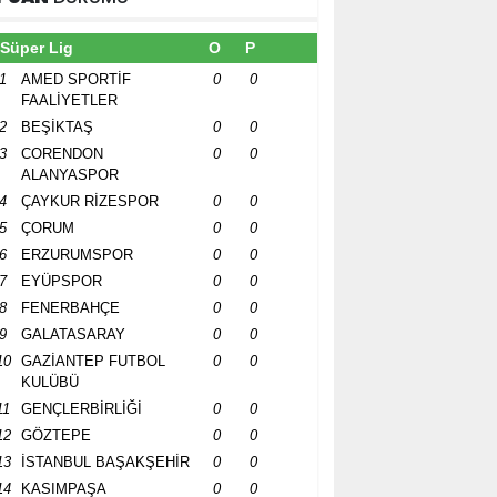
Süper Lig
O
P
1
AMED SPORTİF
0
0
FAALİYETLER
2
BEŞİKTAŞ
0
0
3
CORENDON
0
0
ALANYASPOR
4
ÇAYKUR RİZESPOR
0
0
5
ÇORUM
0
0
6
ERZURUMSPOR
0
0
7
EYÜPSPOR
0
0
8
FENERBAHÇE
0
0
9
GALATASARAY
0
0
10
GAZİANTEP FUTBOL
0
0
KULÜBÜ
11
GENÇLERBİRLİĞİ
0
0
12
GÖZTEPE
0
0
13
İSTANBUL BAŞAKŞEHİR
0
0
14
KASIMPAŞA
0
0