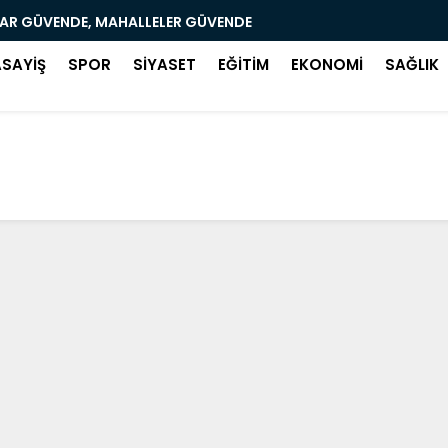
LAR GÜVENDE, MAHALLELER GÜVENDE
SAMSUN’DA
ASAYİŞ
SPOR
SİYASET
EĞİTİM
EKONOMİ
SAĞLIK