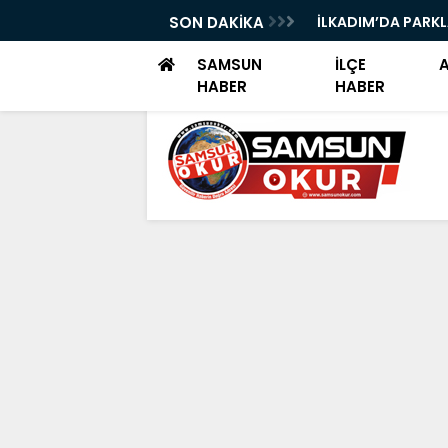
I TEKNOFEST ŞANLIURFA FİNALİNDE
SON DAKİKA
İLKADIM’DA PARK
I
SAMSUN
İLÇE
HABER
HABER