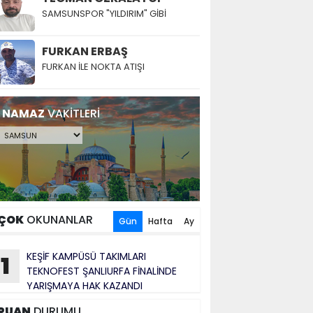
SAMSUNSPOR "YILDIRIM" GİBİ
FURKAN ERBAŞ
FURKAN İLE NOKTA ATIŞI
NAMAZ
VAKİTLERİ
ÇOK
OKUNANLAR
Gün
Hafta
Ay
KEŞİF KAMPÜSÜ TAKIMLARI
1
TEKNOFEST ŞANLIURFA FİNALİNDE
YARIŞMAYA HAK KAZANDI
PUAN
DURUMU