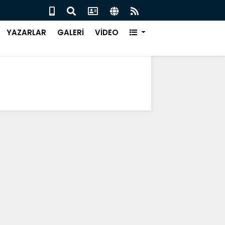
 ‘BU KAMPTA HAYAT VAR’
SALI
YAZARLAR
GALERİ
VİDEO