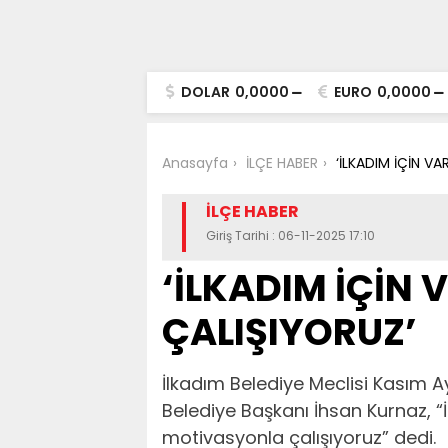
DOLAR
0,0000
EURO
0,0000
Anasayfa
İLÇE HABER
‘İLKADIM İÇİN V
İLÇE HABER
Giriş Tarihi : 06-11-2025 17:10
‘İLKADIM İÇİN
ÇALIŞIYORUZ’
İlkadım Belediye Meclisi Kasım 
Belediye Başkanı İhsan Kurnaz, “İl
motivasyonla çalışıyoruz” dedi.