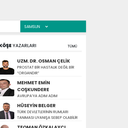
KÖŞE
YAZARLARI
TÜMÜ
UZM. DR. OSMAN ÇELİK
PROSTAT BİR HASTALIK DEĞİL BİR
“ORGANDIR”
MEHMET EMİN
COŞKUNDERE
AVRUPA’YA ADIM ADIM
HÜSEYİN BELGER
TÜRK DEVLETLERİNİN RUMLARI
TANIMASI UYANIŞA SEBEP OLABİLİR
TEOMAN ÖZKALAYCI