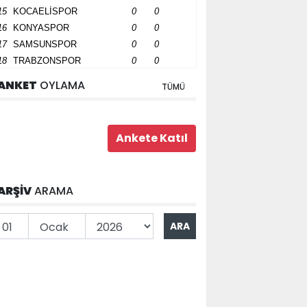
15
KOCAELİSPOR
0
0
16
KONYASPOR
0
0
17
SAMSUNSPOR
0
0
18
TRABZONSPOR
0
0
ANKET
OYLAMA
TÜMÜ
ARŞİV
ARAMA