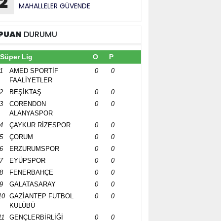
2
MAHALLELER GÜVENDE
PUAN
DURUMU
Süper Lig
O
P
1
AMED SPORTİF
0
0
FAALİYETLER
2
BEŞİKTAŞ
0
0
3
CORENDON
0
0
ALANYASPOR
4
ÇAYKUR RİZESPOR
0
0
5
ÇORUM
0
0
6
ERZURUMSPOR
0
0
7
EYÜPSPOR
0
0
8
FENERBAHÇE
0
0
9
GALATASARAY
0
0
10
GAZİANTEP FUTBOL
0
0
KULÜBÜ
11
GENÇLERBİRLİĞİ
0
0