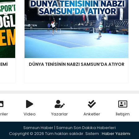
EMİ
DÜNYA TENİSİNİN NABZI SAMSUN’DA ATIYOR
riler
Video
Yazarlar
Anketler
İletişim
Samsun Haber | Samsun Son Dakika Haberleri
Copyright © 2026 Tüm hakları saklıdır. Sistem :
Haber Yazılımı