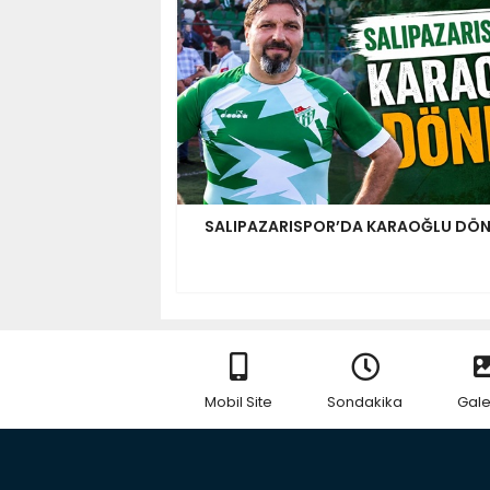
SALIPAZARISPOR’DA KARAOĞLU DÖN
Mobil Site
Sondakika
Gale
RSS