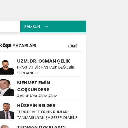
KÖŞE
YAZARLARI
TÜMÜ
UZM. DR. OSMAN ÇELİK
PROSTAT BİR HASTALIK DEĞİL BİR
“ORGANDIR”
MEHMET EMİN
COŞKUNDERE
AVRUPA’YA ADIM ADIM
HÜSEYİN BELGER
TÜRK DEVLETLERİNİN RUMLARI
TANIMASI UYANIŞA SEBEP OLABİLİR
TEOMAN ÖZKALAYCI