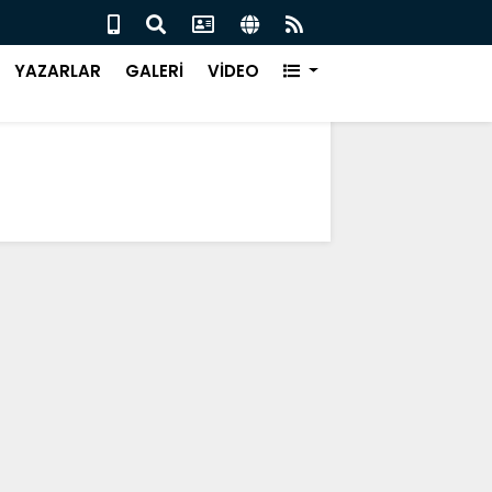
ISPOR’DA KARAOĞLU DÖNEMİ
ÇARŞ
YAZARLAR
GALERİ
VİDEO