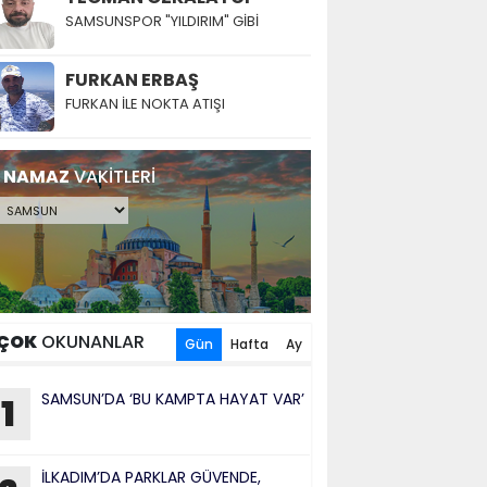
SAMSUNSPOR "YILDIRIM" GİBİ
FURKAN ERBAŞ
FURKAN İLE NOKTA ATIŞI
NAMAZ
VAKİTLERİ
ÇOK
OKUNANLAR
Gün
Hafta
Ay
SAMSUN’DA ‘BU KAMPTA HAYAT VAR’
1
İLKADIM’DA PARKLAR GÜVENDE,