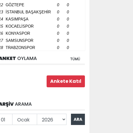
12
GÖZTEPE
0
0
13
İSTANBUL BAŞAKŞEHİR
0
0
14
KASIMPAŞA
0
0
15
KOCAELİSPOR
0
0
16
KONYASPOR
0
0
17
SAMSUNSPOR
0
0
18
TRABZONSPOR
0
0
ANKET
OYLAMA
TÜMÜ
ARŞİV
ARAMA