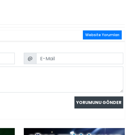
Website Yorumları
Email
@