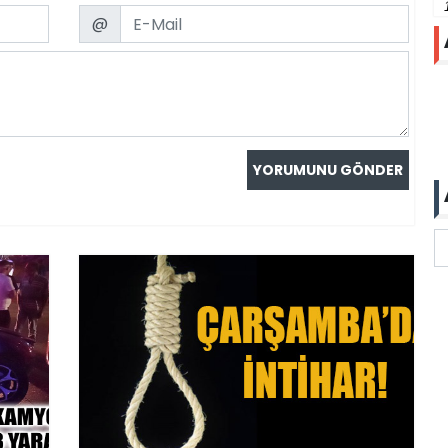
Email
@