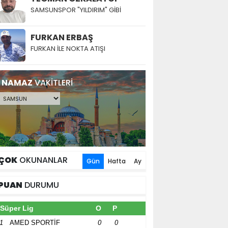
SAMSUNSPOR "YILDIRIM" GİBİ
FURKAN ERBAŞ
FURKAN İLE NOKTA ATIŞI
NAMAZ
VAKİTLERİ
ÇOK
OKUNANLAR
Gün
Hafta
Ay
PUAN
DURUMU
Süper Lig
O
P
1
AMED SPORTİF
0
0