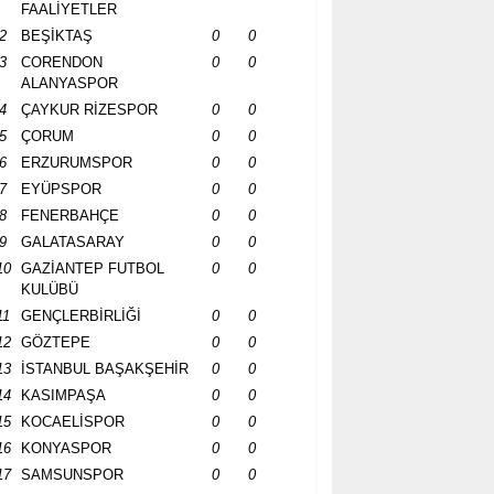
FAALİYETLER
2
BEŞİKTAŞ
0
0
3
CORENDON
0
0
ALANYASPOR
4
ÇAYKUR RİZESPOR
0
0
5
ÇORUM
0
0
6
ERZURUMSPOR
0
0
7
EYÜPSPOR
0
0
8
FENERBAHÇE
0
0
9
GALATASARAY
0
0
10
GAZİANTEP FUTBOL
0
0
KULÜBÜ
11
GENÇLERBİRLİĞİ
0
0
12
GÖZTEPE
0
0
13
İSTANBUL BAŞAKŞEHİR
0
0
14
KASIMPAŞA
0
0
15
KOCAELİSPOR
0
0
16
KONYASPOR
0
0
17
SAMSUNSPOR
0
0