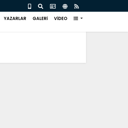
ISPOR’DA KARAOĞLU DÖNEMİ
ÇARŞ
YAZARLAR
GALERİ
VİDEO