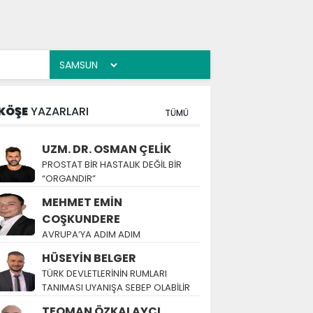
KÖŞE
YAZARLARI
TÜMÜ
UZM. DR. OSMAN ÇELİK
PROSTAT BİR HASTALIK DEĞİL BİR
“ORGANDIR”
MEHMET EMİN
COŞKUNDERE
AVRUPA’YA ADIM ADIM
HÜSEYİN BELGER
TÜRK DEVLETLERİNİN RUMLARI
TANIMASI UYANIŞA SEBEP OLABİLİR
TEOMAN ÖZKALAYCI