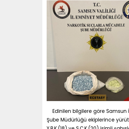
Edinilen bilgilere göre Samsun
Şube Müdürlüğü ekiplerince yürüt
Y.B.K.(18) ve S.C.K.(20) isimli şah