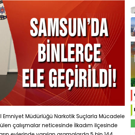
 İl Emniyet Müdürlüğü Narkotik Suçlarla Mücadele
ülen çalışmalar neticesinde İlkadım ilçesinde
ısların evlerinde yapılan aramalarda 5 bin 144