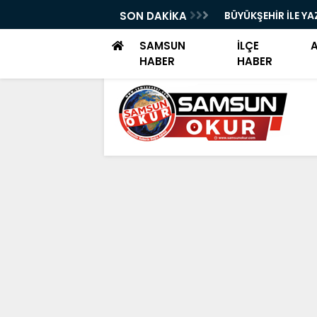
YOK SAYILDI!"
SON DAKİKA
BÜYÜKŞEHİR İLE YA
SAMSUN
İLÇE
HABER
HABER