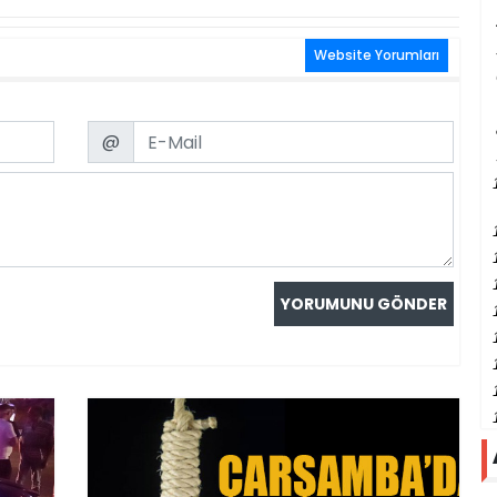
Website Yorumları
Email
@