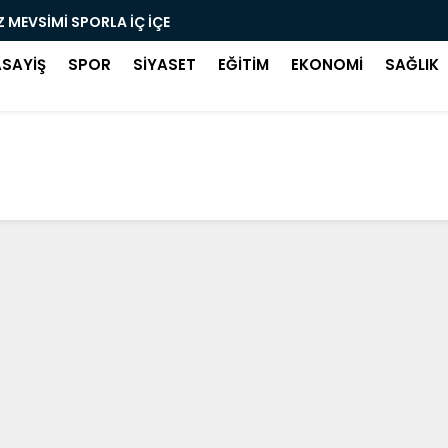
Z MEVSİMİ SPORLA İÇ İÇE
KUZEY KÜLT
ASAYİŞ
SPOR
SİYASET
EĞİTİM
EKONOMİ
SAĞLIK