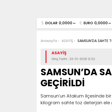
DOLAR
0,0000
EURO
0,0000
Anasayfa
ASAYİŞ
SAMSUN’DA SAHTE TO
ASAYİŞ
Giriş Tarihi : 23-01-2026 12:02
SAMSUN’DA SAH
GEÇİRİLDİ
Samsun’un Atakum ilçesinde bir
kilogram sahte toz deterjan ele g