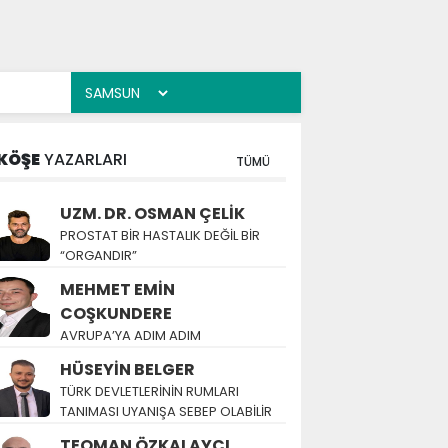
KÖŞE
YAZARLARI
TÜMÜ
UZM. DR. OSMAN ÇELİK
PROSTAT BİR HASTALIK DEĞİL BİR
“ORGANDIR”
MEHMET EMİN
COŞKUNDERE
AVRUPA’YA ADIM ADIM
HÜSEYİN BELGER
TÜRK DEVLETLERİNİN RUMLARI
TANIMASI UYANIŞA SEBEP OLABİLİR
TEOMAN ÖZKALAYCI