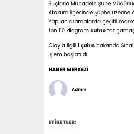
Suçlarla Mücadele Şube Müdürlüğü
Atakum ilçesinde şüphe üzerine d
Yapılan aramalarda çeşitli marka 
ton 110 kilogram
sahte
toz çamaşır
Olayla ilgili 1
şahıs
hakkında Sınai
işlem başlatıldı.
HABER MERKEZİ
Admin
ETİKETLER: