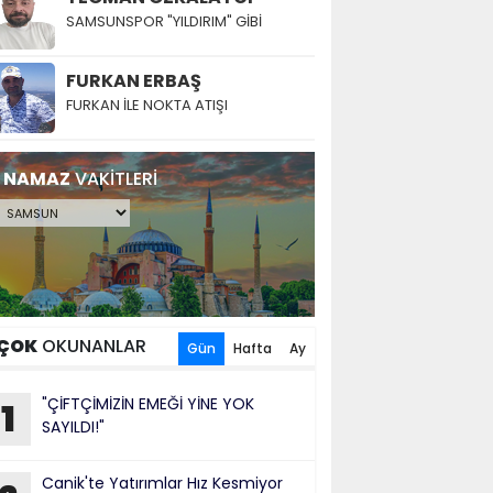
SAMSUNSPOR "YILDIRIM" GİBİ
FURKAN ERBAŞ
FURKAN İLE NOKTA ATIŞI
NAMAZ
VAKİTLERİ
ÇOK
OKUNANLAR
Gün
Hafta
Ay
"ÇİFTÇİMİZİN EMEĞİ YİNE YOK
1
SAYILDI!"
Canik'te Yatırımlar Hız Kesmiyor