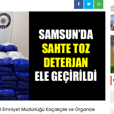
 İl Emniyet Müdürlüğü Kaçakçılık ve Organize