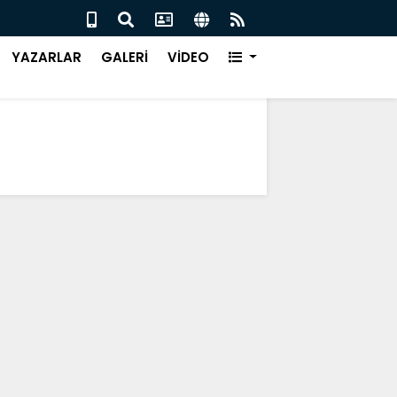
ÜR EVİ, ÇARŞAMBA’DA KURULUYOR
Canik
YAZARLAR
GALERİ
VİDEO