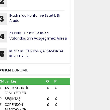
2
İlkadım’da Konfor ve Estetik Bir
3
Arada
Ali Kale Turistik Tesisleri
4
Vatandaşların Vazgeçilmez Adresi
KUZEY KÜLTÜR EVİ, ÇARŞAMBA’DA
5
KURULUYOR
PUAN
DURUMU
Süper Lig
O
P
1
AMED SPORTİF
0
0
FAALİYETLER
2
BEŞİKTAŞ
0
0
3
CORENDON
0
0
ALANYASPOR