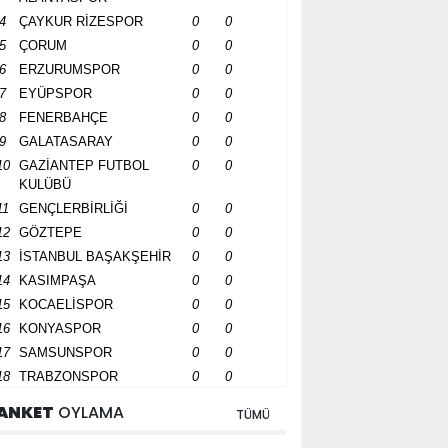
4
ÇAYKUR RİZESPOR
0
0
5
ÇORUM
0
0
6
ERZURUMSPOR
0
0
7
EYÜPSPOR
0
0
8
FENERBAHÇE
0
0
9
GALATASARAY
0
0
10
GAZİANTEP FUTBOL
0
0
KULÜBÜ
11
GENÇLERBİRLİĞİ
0
0
12
GÖZTEPE
0
0
13
İSTANBUL BAŞAKŞEHİR
0
0
14
KASIMPAŞA
0
0
15
KOCAELİSPOR
0
0
16
KONYASPOR
0
0
17
SAMSUNSPOR
0
0
18
TRABZONSPOR
0
0
ANKET
OYLAMA
TÜMÜ