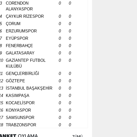
3
CORENDON
0
0
ALANYASPOR
4
ÇAYKUR RİZESPOR
0
0
5
ÇORUM
0
0
6
ERZURUMSPOR
0
0
7
EYÜPSPOR
0
0
8
FENERBAHÇE
0
0
9
GALATASARAY
0
0
10
GAZİANTEP FUTBOL
0
0
KULÜBÜ
11
GENÇLERBİRLİĞİ
0
0
12
GÖZTEPE
0
0
13
İSTANBUL BAŞAKŞEHİR
0
0
14
KASIMPAŞA
0
0
15
KOCAELİSPOR
0
0
16
KONYASPOR
0
0
17
SAMSUNSPOR
0
0
18
TRABZONSPOR
0
0
ANKET
OYLAMA
TÜMÜ