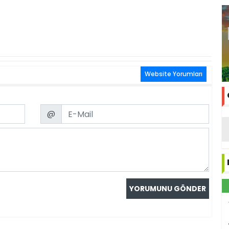
Website Yorumları
Email
@