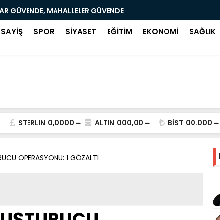
LAR GÜVENDE, MAHALLELER GÜVENDE
SAMSUN’DA
ASAYİŞ
SPOR
SİYASET
EĞİTİM
EKONOMİ
SAĞLIK
STERLIN
0,0000
ALTIN
000,00
BİST
00.000
UCU OPERASYONU: 1 GÖZALTI
YUŞTURUCU