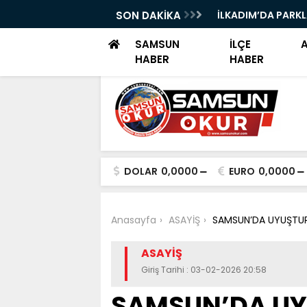
I TEKNOFEST ŞANLIURFA FİNALİNDE
SON DAKİKA
İLKADIM’DA PARK
I
SAMSUN
İLÇE
HABER
HABER
DOLAR
0,0000
EURO
0,0000
Anasayfa
ASAYİŞ
SAMSUN’DA UYUŞTUR
ASAYİŞ
Giriş Tarihi : 03-02-2026 20:58
SAMSUN’DA U