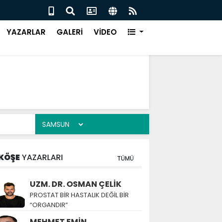
 ‘BU KAMPTA HAYAT VAR’
SALI
YAZARLAR
GALERİ
VİDEO
KÖŞE
YAZARLARI
TÜMÜ
UZM. DR. OSMAN ÇELİK
PROSTAT BİR HASTALIK DEĞİL BİR
“ORGANDIR”
MEHMET EMİN