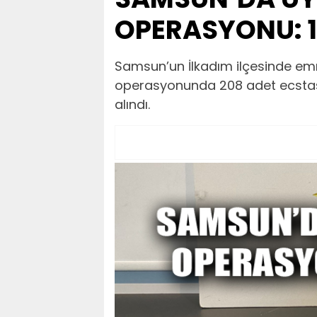
OPERASYONU: 1
Samsun’un İlkadım ilçesinde emni
operasyonunda 208 adet ecstasy 
alındı.