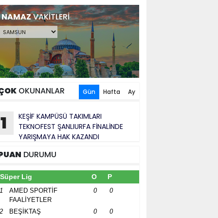
NAMAZ
VAKİTLERİ
ÇOK
OKUNANLAR
Gün
Hafta
Ay
KEŞİF KAMPÜSÜ TAKIMLARI
1
TEKNOFEST ŞANLIURFA FİNALİNDE
YARIŞMAYA HAK KAZANDI
PUAN
DURUMU
Süper Lig
O
P
1
AMED SPORTİF
0
0
FAALİYETLER
2
BEŞİKTAŞ
0
0