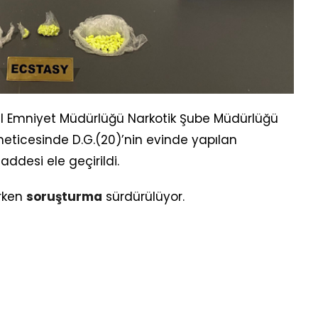
 İl Emniyet Müdürlüğü Narkotik Şube Müdürlüğü
neticesinde D.G.(20)’nin evinde yapılan
desi ele geçirildi.
ırken
soruşturma
sürdürülüyor.