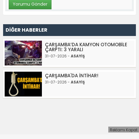
DİĞER HABERLER
ÇARŞAMBA’DA KAMYON OTOMOBİLE
ÇARPTI: 3 YARALI
31-07-2026 -
ASAYİŞ
ÇARŞAMBA'DA İNTİHAR!
31-07-2026 -
ASAYİŞ
Reklamı Kapat
Samsun Son Dakika
Samsun Haber
Mobil Sohbet