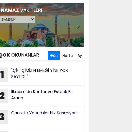
NAMAZ
VAKİTLERİ
ÇOK
OKUNANLAR
Gün
Hafta
Ay
"ÇİFTÇİMİZİN EMEĞİ YİNE YOK
1
SAYILDI!"
İlkadım’da Konfor ve Estetik Bir
2
Arada
Canik'te Yatırımlar Hız Kesmiyor
3