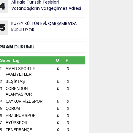
Ali Kale Turistik Tesisleri
4
Vatandaşların Vazgeçilmez Adresi
KUZEY KÜLTÜR EVİ, ÇARŞAMBA’DA
5
KURULUYOR
PUAN
DURUMU
Süper Lig
O
P
1
AMED SPORTİF
0
0
FAALİYETLER
2
BEŞİKTAŞ
0
0
3
CORENDON
0
0
ALANYASPOR
4
ÇAYKUR RİZESPOR
0
0
5
ÇORUM
0
0
6
ERZURUMSPOR
0
0
7
EYÜPSPOR
0
0
8
FENERBAHÇE
0
0