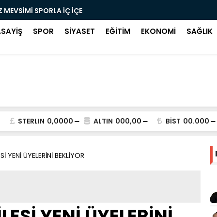
Z MEVSİMİ SPORLA İÇ İÇE
KUZEY KÜLT
ASAYİŞ
SPOR
SİYASET
EĞİTİM
EKONOMİ
SAĞLIK
STERLIN
0,0000
ALTIN
000,00
BİST
00.000
İ YENİ ÜYELERİNİ BEKLİYOR
ESİ YENİ ÜYELERİNİ