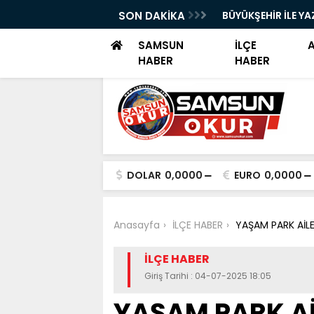
YOK SAYILDI!"
SON DAKİKA
BÜYÜKŞEHİR İLE YA
SAMSUN
İLÇE
HABER
HABER
DOLAR
0,0000
EURO
0,0000
Anasayfa
İLÇE HABER
YAŞAM PARK AİLES
İLÇE HABER
Giriş Tarihi : 04-07-2025 18:05
YAŞAM PARK AİL