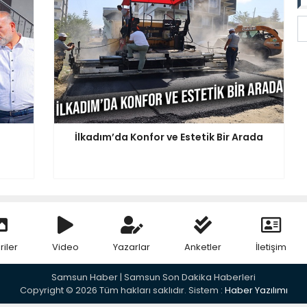
İlkadım’da Konfor ve Estetik Bir Arada
riler
Video
Yazarlar
Anketler
İletişim
Samsun Haber | Samsun Son Dakika Haberleri
Copyright © 2026 Tüm hakları saklıdır. Sistem :
Haber Yazılımı