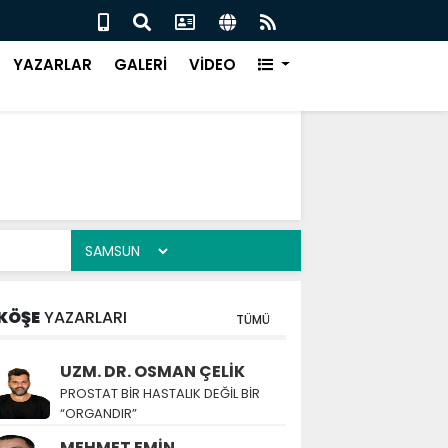
ÜR EVİ, ÇARŞAMBA’DA KURULUYOR
Canik
YAZARLAR
GALERİ
VİDEO
KÖŞE
YAZARLARI
TÜMÜ
UZM. DR. OSMAN ÇELİK
PROSTAT BİR HASTALIK DEĞİL BİR
“ORGANDIR”
MEHMET EMİN