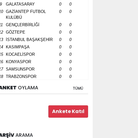
9
GALATASARAY
0
0
10
GAZİANTEP FUTBOL
0
0
KULÜBÜ
11
GENÇLERBİRLİĞİ
0
0
12
GÖZTEPE
0
0
13
İSTANBUL BAŞAKŞEHİR
0
0
14
KASIMPAŞA
0
0
15
KOCAELİSPOR
0
0
16
KONYASPOR
0
0
17
SAMSUNSPOR
0
0
18
TRABZONSPOR
0
0
ANKET
OYLAMA
TÜMÜ
ARŞİV
ARAMA