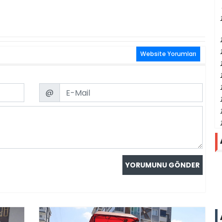
Website Yorumları
Email
@