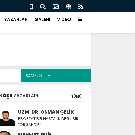
ÜR EVİ, ÇARŞAMBA’DA KURULUYOR
Canik
YAZARLAR
GALERİ
VİDEO
KÖŞE
YAZARLARI
TÜMÜ
UZM. DR. OSMAN ÇELİK
PROSTAT BİR HASTALIK DEĞİL BİR
“ORGANDIR”
MEHMET EMİN