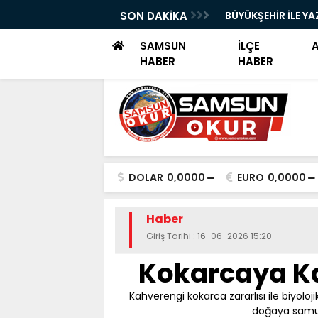
YOK SAYILDI!"
SON DAKİKA
BÜYÜKŞEHİR İLE YA
SAMSUN
İLÇE
HABER
HABER
DOLAR
0,0000
EURO
0,0000
Haber
Giriş Tarihi : 16-06-2026 15:20
Kokarcaya Ka
Kahverengi kokarca zararlısı ile biy
doğaya samura