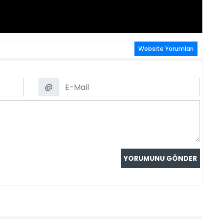
Website Yorumları
Email
@