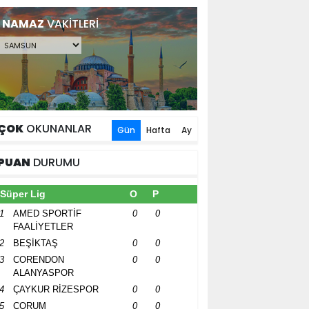
NAMAZ
VAKİTLERİ
ÇOK
OKUNANLAR
Gün
Hafta
Ay
PUAN
DURUMU
Süper Lig
O
P
1
AMED SPORTİF
0
0
FAALİYETLER
2
BEŞİKTAŞ
0
0
3
CORENDON
0
0
ALANYASPOR
4
ÇAYKUR RİZESPOR
0
0
5
ÇORUM
0
0