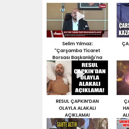
Selim Yılmaz:
ÇA
"Çarşamba Ticaret
Borsası Başkanlığı'na
Adayım"
RESUL ÇAPKIN’DAN
Ç
OLAYLA ALAKALI
HA
AÇIKLAMA!
AL