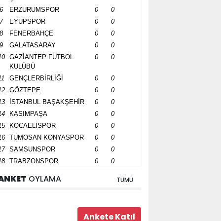
6
ERZURUMSPOR
0
0
7
EYÜPSPOR
0
0
8
FENERBAHÇE
0
0
9
GALATASARAY
0
0
10
GAZİANTEP FUTBOL
0
0
KULÜBÜ
11
GENÇLERBİRLİĞİ
0
0
12
GÖZTEPE
0
0
13
İSTANBUL BAŞAKŞEHİR
0
0
14
KASIMPAŞA
0
0
15
KOCAELİSPOR
0
0
16
TÜMOSAN KONYASPOR
0
0
17
SAMSUNSPOR
0
0
18
TRABZONSPOR
0
0
ANKET
OYLAMA
TÜMÜ