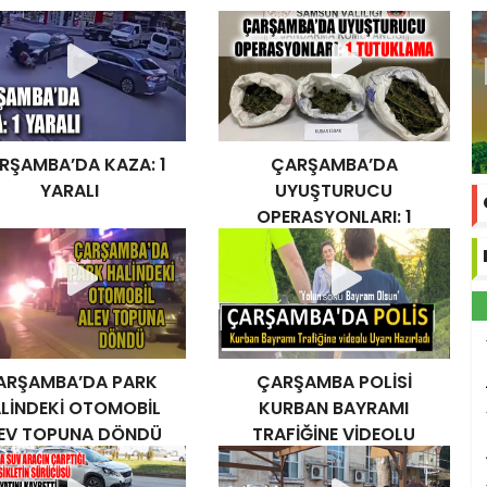
RŞAMBA’DA KAZA: 1
ÇARŞAMBA’DA
YARALI
UYUŞTURUCU
OPERASYONLARI: 1
TUTUKLAMA
ARŞAMBA’DA PARK
ÇARŞAMBA POLİSİ
LİNDEKİ OTOMOBİL
KURBAN BAYRAMI
EV TOPUNA DÖNDÜ
TRAFİĞİNE VİDEOLU
UYARI HAZIRLADI