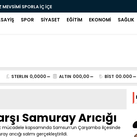
Z MEVSİMİ SPORLA İÇ İÇE
KUZEY KÜLT
ASAYİŞ
SPOR
SİYASET
EĞİTİM
EKONOMİ
SAĞLIK
STERLIN
0,0000
ALTIN
000,00
BİST
00.000
rşı Samuray Arıcığı
olojik mücadele kapsamında Samsun’un Çarşamba ilçesinde
y arıcığı salımı gerçekleştirildi.