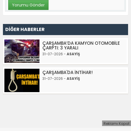
DİĞER HABERLER
ÇARŞAMBA’DA KAMYON OTOMOBİLE
ÇARPTI: 3 YARALI
31-07-2026 -
ASAYİŞ
ÇARŞAMBA'DA İNTİHAR!
31-07-2026 -
ASAYİŞ
Reklamı Kapat
Samsun Son Dakika
Samsun Haber
Mobil Sohbet