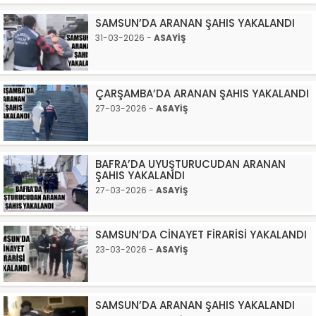
SAMSUN’DA ARANAN ŞAHIS YAKALANDI
31-03-2026 -
ASAYİŞ
ÇARŞAMBA’DA ARANAN ŞAHIS YAKALANDI
27-03-2026 -
ASAYİŞ
BAFRA’DA UYUŞTURUCUDAN ARANAN
ŞAHIS YAKALANDI
27-03-2026 -
ASAYİŞ
SAMSUN’DA CİNAYET FİRARİSİ YAKALANDI
23-03-2026 -
ASAYİŞ
SAMSUN’DA ARANAN ŞAHIS YAKALANDI