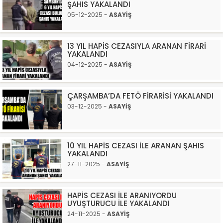
ŞAHIS YAKALANDI
05-12-2025 -
ASAYİŞ
13 YIL HAPİS CEZASIYLA ARANAN FİRARİ
YAKALANDI
04-12-2025 -
ASAYİŞ
ÇARŞAMBA’DA FETÖ FİRARİSİ YAKALANDI
03-12-2025 -
ASAYİŞ
10 YIL HAPİS CEZASI İLE ARANAN ŞAHIS
YAKALANDI
27-11-2025 -
ASAYİŞ
HAPİS CEZASI İLE ARANIYORDU
UYUŞTURUCU İLE YAKALANDI
24-11-2025 -
ASAYİŞ