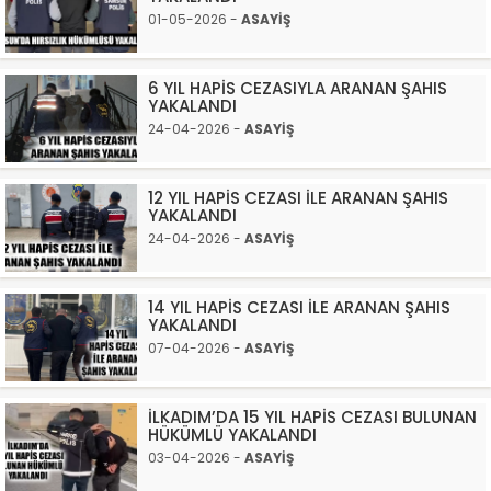
01-05-2026 -
ASAYİŞ
6 YIL HAPİS CEZASIYLA ARANAN ŞAHIS
YAKALANDI
24-04-2026 -
ASAYİŞ
12 YIL HAPİS CEZASI İLE ARANAN ŞAHIS
YAKALANDI
24-04-2026 -
ASAYİŞ
14 YIL HAPİS CEZASI İLE ARANAN ŞAHIS
YAKALANDI
07-04-2026 -
ASAYİŞ
İLKADIM’DA 15 YIL HAPİS CEZASI BULUNAN
HÜKÜMLÜ YAKALANDI
03-04-2026 -
ASAYİŞ