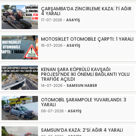
ÇARŞAMBA’DA ZİNCİRLEME KAZA: 1’İ AĞIR
4 YARALI
17-07-2026 -
ASAYİŞ
MOTOSİKLET OTOMOBİLE ÇARPTI: 1 YARALI
15-07-2026 -
ASAYİŞ
KENAN ŞARA KÖPRÜLÜ KAVŞAĞI
PROJESİ’NDE İKİ ÖNEMLİ BAĞLANTI YOLU
TRAFİĞE AÇILDI
14-07-2026 -
SAMSUN HABER
OTOMOBİL ŞARAMPOLE YUVARLANDI: 3
YARALI
06-07-2026 -
ASAYİŞ
SAMSUN’DA KAZA: 2’Sİ AĞIR 4 YARALI