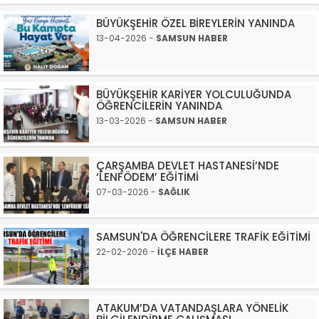
BÜYÜKŞEHİR ÖZEL BİREYLERİN YANINDA
13-04-2026 -
SAMSUN HABER
BÜYÜKŞEHİR KARİYER YOLCULUĞUNDA
ÖĞRENCİLERİN YANINDA
13-03-2026 -
SAMSUN HABER
ÇARŞAMBA DEVLET HASTANESİ’NDE
‘LENFÖDEM’ EĞİTİMİ
07-03-2026 -
SAĞLIK
SAMSUN'DA ÖĞRENCİLERE TRAFİK EĞİTİMİ
22-02-2026 -
İLÇE HABER
ATAKUM’DA VATANDAŞLARA YÖNELİK