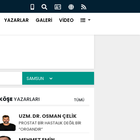
ÜR EVİ, ÇARŞAMBA’DA KURULUYOR
Canik
YAZARLAR
GALERİ
VİDEO
KÖŞE
YAZARLARI
TÜMÜ
UZM. DR. OSMAN ÇELİK
PROSTAT BİR HASTALIK DEĞİL BİR
“ORGANDIR”
MEHMET EMİN