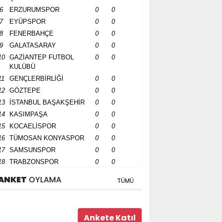
6
ERZURUMSPOR
0
0
7
EYÜPSPOR
0
0
8
FENERBAHÇE
0
0
9
GALATASARAY
0
0
10
GAZİANTEP FUTBOL
0
0
KULÜBÜ
11
GENÇLERBİRLİĞİ
0
0
12
GÖZTEPE
0
0
13
İSTANBUL BAŞAKŞEHİR
0
0
14
KASIMPAŞA
0
0
15
KOCAELİSPOR
0
0
16
TÜMOSAN KONYASPOR
0
0
17
SAMSUNSPOR
0
0
18
TRABZONSPOR
0
0
ANKET
OYLAMA
TÜMÜ