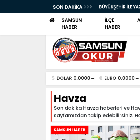
YOK SAYILDI!"
SON DAKİKA
BÜYÜKŞEHİR İLE YA
SAMSUN
İLÇE
HABER
HABER
DOLAR
0,0000
EURO
0,0000
Havza
Son dakika Havza haberleri ve Havza
sayfamızdan takip edebilirsiniz. Hav
SAMSUN HABER