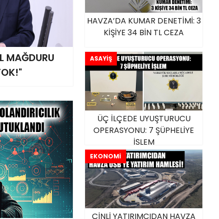
HAVZA’DA KUMAR DENETİMİ: 3
KİŞİYE 34 BİN TL CEZA
SEL MAĞDURU
ASAYİŞ
OK!"
ÜÇ İLÇEDE UYUŞTURUCU
OPERASYONU: 7 ŞÜPHELİYE
İŞLEM
EKONOMİ
ÇİNLİ YATIRIMCIDAN HAVZA