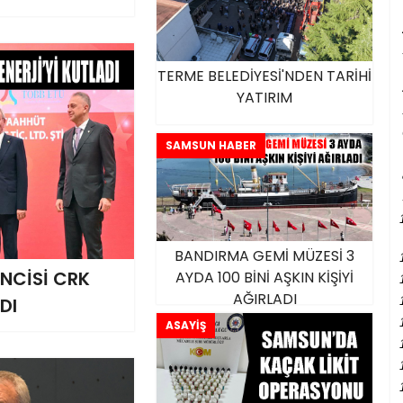
TERME BELEDİYESİ'NDEN TARİHİ
YATIRIM
SAMSUN HABER
BANDIRMA GEMİ MÜZESİ 3
’NCİSİ CRK
AYDA 100 BİNİ AŞKIN KİŞİYİ
AĞIRLADI
DI
ASAYİŞ