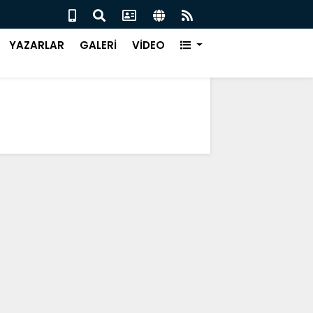
ISPOR’DA KARAOĞLU DÖNEMİ
ÇARŞ
YAZARLAR
GALERİ
VİDEO