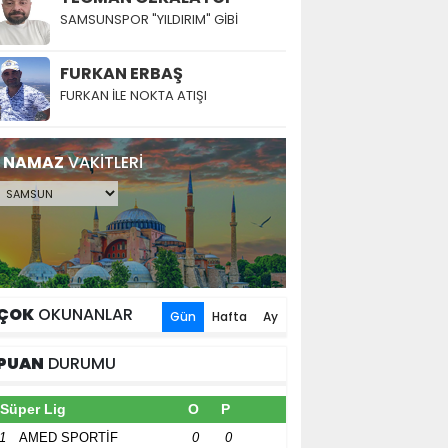
SAMSUNSPOR "YILDIRIM" GİBİ
FURKAN ERBAŞ
FURKAN İLE NOKTA ATIŞI
NAMAZ
VAKİTLERİ
ÇOK
OKUNANLAR
Gün
Hafta
Ay
PUAN
DURUMU
Süper Lig
O
P
1
AMED SPORTİF
0
0