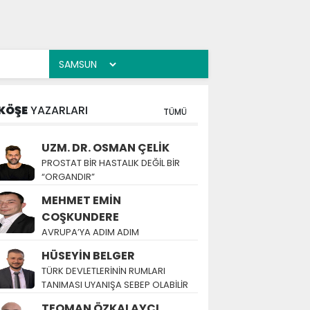
KÖŞE
YAZARLARI
TÜMÜ
UZM. DR. OSMAN ÇELİK
PROSTAT BİR HASTALIK DEĞİL BİR
“ORGANDIR”
MEHMET EMİN
COŞKUNDERE
AVRUPA’YA ADIM ADIM
HÜSEYİN BELGER
TÜRK DEVLETLERİNİN RUMLARI
TANIMASI UYANIŞA SEBEP OLABİLİR
TEOMAN ÖZKALAYCI