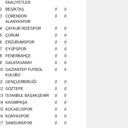
FAALİYETLER
2
BEŞİKTAŞ
0
0
3
CORENDON
0
0
ALANYASPOR
4
ÇAYKUR RİZESPOR
0
0
5
ÇORUM
0
0
6
ERZURUMSPOR
0
0
7
EYÜPSPOR
0
0
8
FENERBAHÇE
0
0
9
GALATASARAY
0
0
10
GAZİANTEP FUTBOL
0
0
KULÜBÜ
11
GENÇLERBİRLİĞİ
0
0
12
GÖZTEPE
0
0
13
İSTANBUL BAŞAKŞEHİR
0
0
14
KASIMPAŞA
0
0
15
KOCAELİSPOR
0
0
16
KONYASPOR
0
0
17
SAMSUNSPOR
0
0