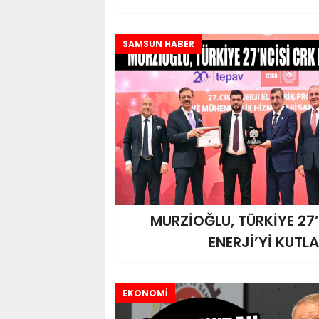
SAMSUN HABER
MURZİOĞLU, TÜRKİYE 27
ENERJİ’Yİ KUTLA
EKONOMİ