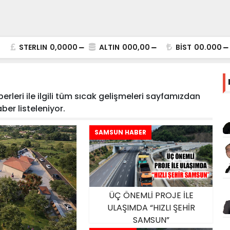
STERLIN
0,0000
ALTIN
000,00
BİST
00.000
erleri ile ilgili tüm sıcak gelişmeleri sayfamızdan
haber listeleniyor.
SAMSUN HABER
ÜÇ ÖNEMLİ PROJE İLE
ULAŞIMDA “HIZLI ŞEHİR
SAMSUN”