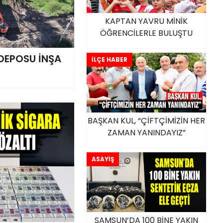
KAPTAN YAVRU MİNİK
ÖĞRENCİLERLE BULUŞTU
 DEPOSU İNŞA
İLÇE HABER
BAŞKAN KUL, “ÇİFTÇİMİZİN HER
ZAMAN YANINDAYIZ”
ASAYİŞ
SAMSUN’DA 100 BİNE YAKIN