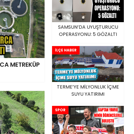
SAMSUN’DA UYUŞTURUCU
OPERASYONU: 5 GÖZALTI
İLÇE HABER
RCA METREKÜP
I
TERME’YE MİLYONLUK İÇME
SUYU YATIRIMI
SPOR