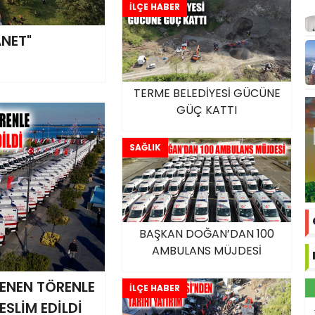
İLÇE HABER
ANET"
TERME BELEDİYESİ GÜCÜNE
GÜÇ KATTI
SAĞLIK
BAŞKAN DOĞAN’DAN 100
AMBULANS MÜJDESİ
ENEN TÖRENLE
İLÇE HABER
ESLİM EDİLDİ