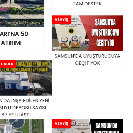
TAM DESTEK
ASAYİŞ
VARI’NA 50
ATIRIMI
SAMSUN’DA UYUŞTURUCUYA
GEÇİT YOK
 HABER
'DA İNŞA EDİLEN YENİ
SUYU DEPOSU SAYISI
87’YE ULAŞTI
ASAYİŞ